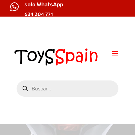
solo WhatsApp

634 304 771

info@toysspain.com
Búsqueda
de
productos