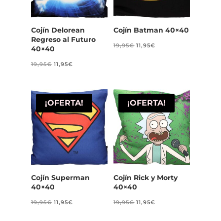
Cojín Delorean
Cojín Batman 40×40
Regreso al Futuro
El
El
19,95
€
11,95
€
40×40
precio
precio
El
El
19,95
€
11,95
€
original
actual
precio
precio
era:
es:
original
actual
19,95€.
11,95€.
era:
es:
¡OFERTA!
¡OFERTA!
19,95€.
11,95€.
Cojín Superman
Cojín Rick y Morty
40×40
40×40
El
El
El
El
19,95
€
11,95
€
19,95
€
11,95
€
precio
precio
precio
precio