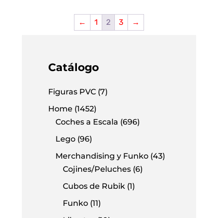
original
actual
original
actual
era:
es:
era:
es:
←
1
2
3
→
19,95€.
11,95€.
19,95€.
11,95€.
Catálogo
Figuras PVC
(7)
Home
(1452)
Coches a Escala
(696)
Lego
(96)
Merchandising y Funko
(43)
Cojines/Peluches
(6)
Cubos de Rubik
(1)
Funko
(11)