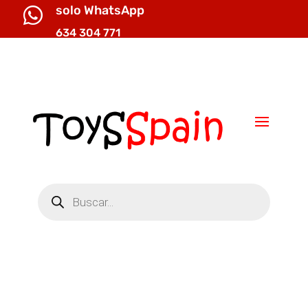
solo WhatsApp

634 304 771

info@toysspain.com
Búsqueda
de
productos