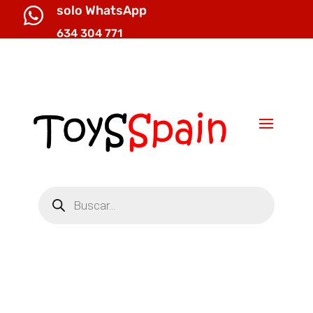
solo WhatsApp

634 304 771

info@toysspain.com
Búsqueda
de
productos