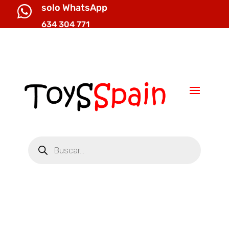
solo WhatsApp

634 304 771

info@toysspain.com
Búsqueda
de
productos