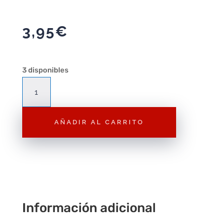
3,95
€
3 disponibles
Llavero
Reliquias
de
AÑADIR AL CARRITO
la
muerte
(
Harry
Potter
)
cantidad
Información adicional