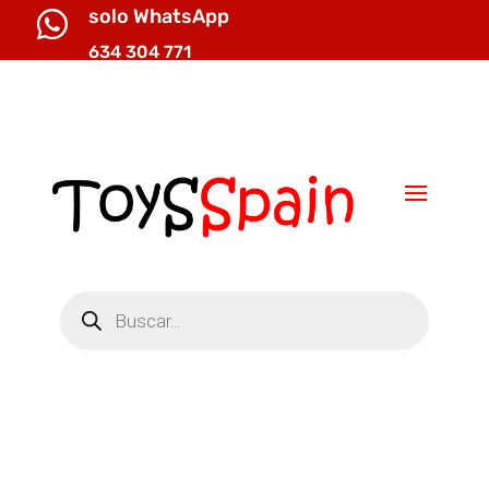
solo WhatsApp

634 304 771

info@toysspain.com
Búsqueda
de
productos