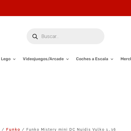
Búsqueda
de
productos
Lego
Videojuegos/Arcade
Coches a Escala
Merc
o
Funko
/
/ Funko Mistery mini DC Nuidis Vulko 1_36