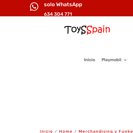
solo WhatsApp

634 304 771
Inicio
Playmobil
Inicio
Home
Merchandising y Funk
/
/