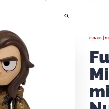
|
FUNKO
M
F
Mi
mi
Nu