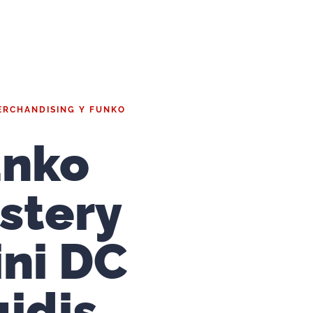
ERCHANDISING Y FUNKO
unko
stery
ni DC
idis