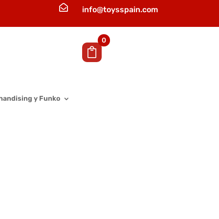

info@toysspain.com
0
handising y Funko