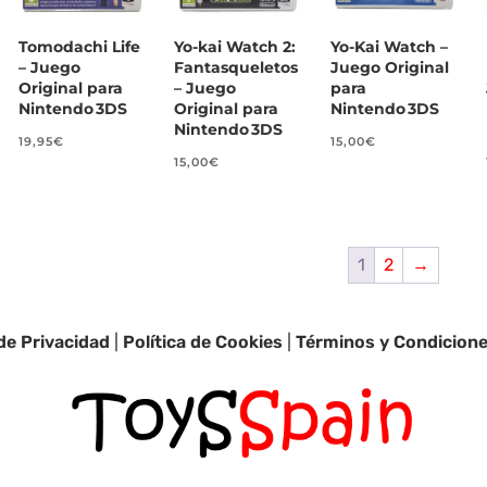
Tomodachi Life
Yo‑kai Watch 2:
Yo‑Kai Watch –
– Juego
Fantasqueletos
Juego Original
Original para
– Juego
para
Nintendo 3DS
Original para
Nintendo 3DS
Nintendo 3DS
19,95
€
15,00
€
15,00
€
1
2
→
 de Privacidad
|
Política de Cookies
|
Términos y Condicion