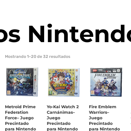
os Nintend
Ordenado
Mostrando 1–20 de 32 resultados
por
los
últimos
Metroid Prime
Yo-Kai Watch 2
Fire Emblem
Federation
Carnánimas–
Warriors–
Force– Juego
Juego
Juego
Precintado
Precintado
Precintado
para Nintendo
para Nintendo
para Nintendo