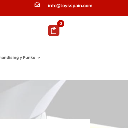

info@toysspain.com
0
handising y Funko