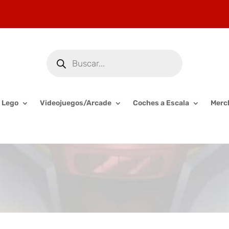
Búsqueda
de
productos
Lego
Videojuegos/Arcade
Coches a Escala
Merc