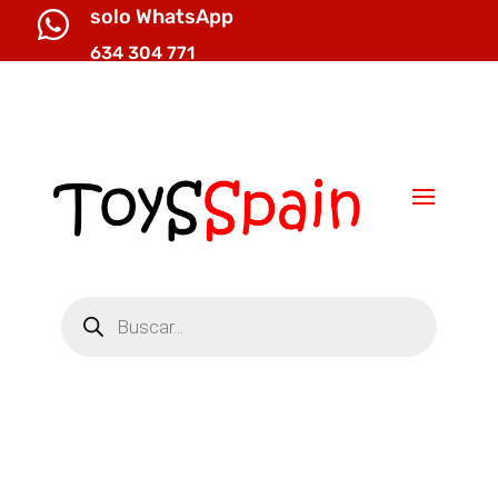
solo WhatsApp

634 304 771

info@toysspain.com
Búsqueda
de
productos