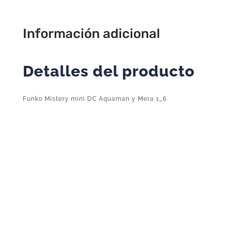
1_6
cantidad
Información adicional
Detalles del producto
Funko Mistery mini DC Aquaman y Mera 1_6