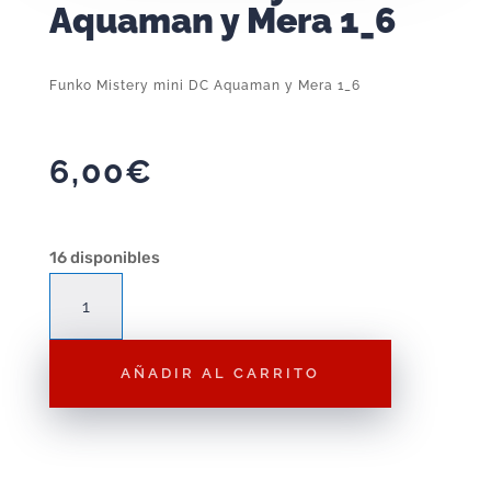
Aquaman y Mera 1_6
Funko Mistery mini DC Aquaman y Mera 1_6
6,00
€
16 disponibles
Funko
Mistery
mini
AÑADIR AL CARRITO
DC
Aquaman
y
Mera