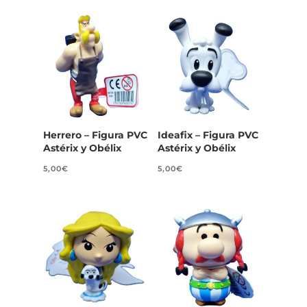
Herrero – Figura PVC
Ideafix – Figura PVC
Astérix y Obélix
Astérix y Obélix
5,00
€
5,00
€