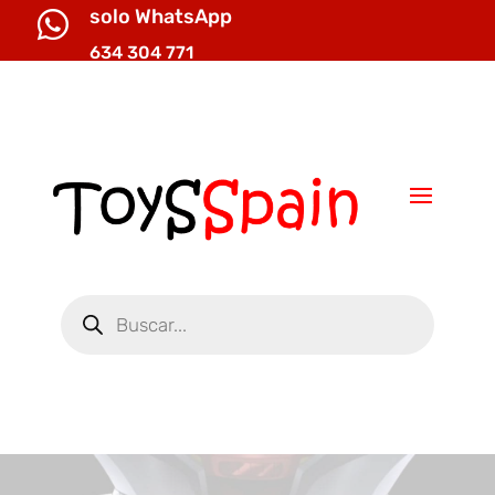
solo WhatsApp

634 304 771

info@toysspain.com
Búsqueda
de
productos