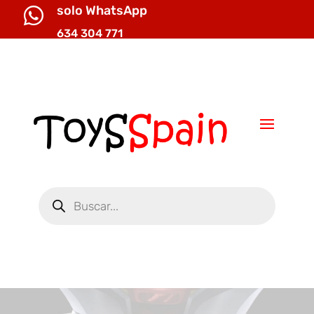
solo WhatsApp

634 304 771

info@toysspain.com
Búsqueda
de
productos