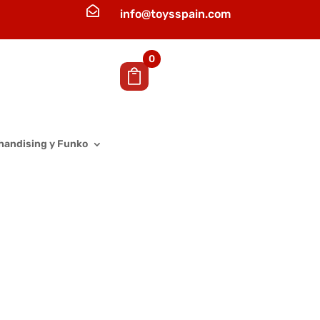

info@toysspain.com
0
handising y Funko