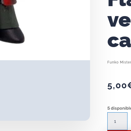
ve
ca
Funko Mister
5,00
5 disponibl
Funko
Mistery