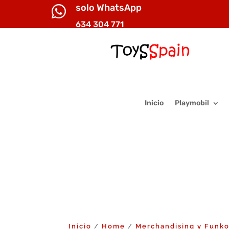
solo WhatsApp

634 304 771
Inicio
Playmobil
Inicio
Home
Merchandising y Funk
/
/