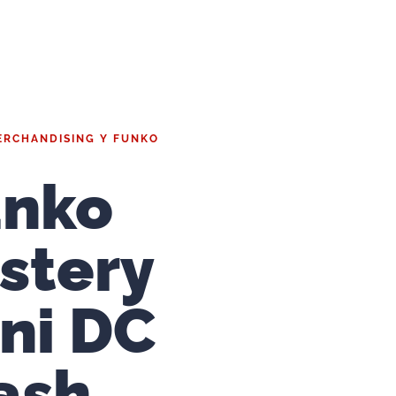
ERCHANDISING Y FUNKO
unko
stery
ni DC
ash