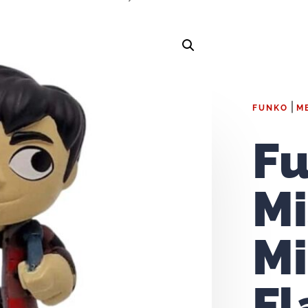
|
FUNKO
M
F
Mi
Mi
Fl