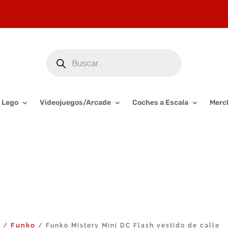
Búsqueda
de
productos
Lego
Videojuegos/Arcade
Coches a Escala
Merc
o
Funko
/
/ Funko Mistery Mini DC Flash vestido de calle