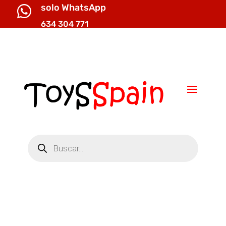
solo WhatsApp

634 304 771

info@toysspain.com
Búsqueda
de
productos