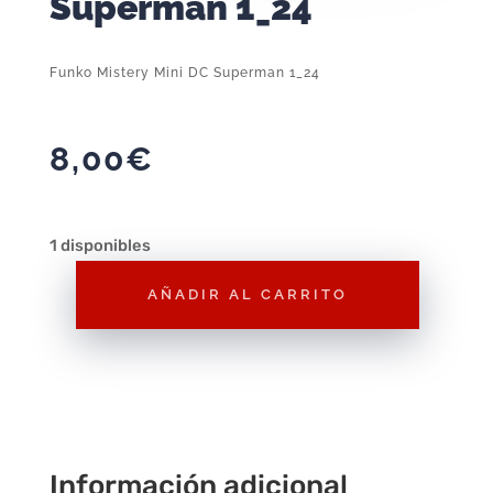
Superman 1_24
Funko Mistery Mini DC Superman 1_24
8,00
€
1 disponibles
AÑADIR AL CARRITO
Funko
Mistery
Mini
DC
Superman
1_24
Información adicional
cantidad