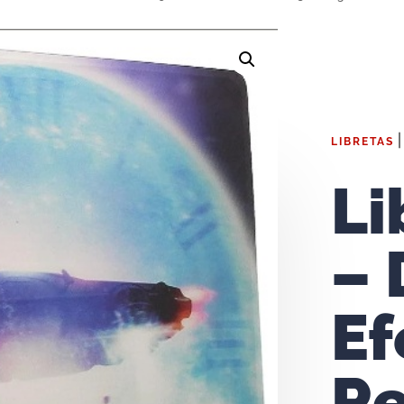
LIBRETAS
Li
– 
Ef
Re