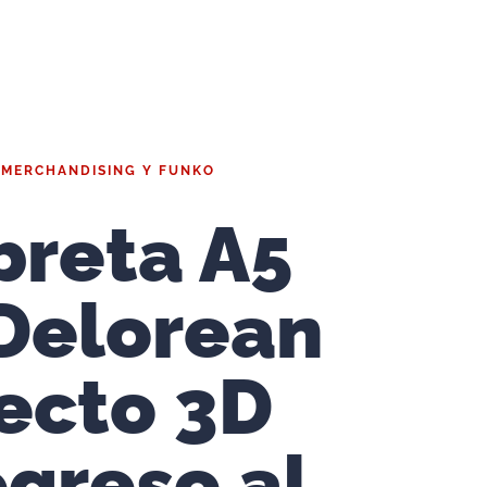
|
MERCHANDISING Y FUNKO
breta A5
Delorean
ecto 3D
greso al