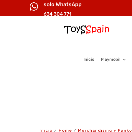
solo WhatsApp

634 304 771
Inicio
Playmobil
Inicio
Home
Merchandising y Funk
/
/