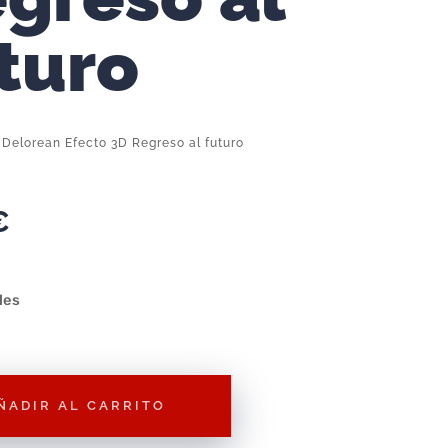
turo
 Delorean Efecto 3D Regreso al futuro
€
les
ÑADIR AL CARRITO