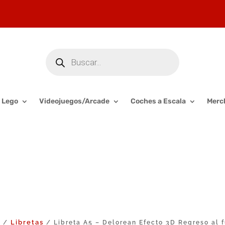
Búsqueda
de
productos
Lego
Videojuegos/Arcade
Coches a Escala
Merc
o
Libretas
/
/ Libreta A5 – Delorean Efecto 3D Regreso al f