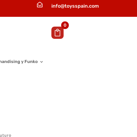

info@toysspain.com
0
handising y Funko
uturo