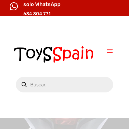
solo WhatsApp

634 304 771

info@toysspain.com
Búsqueda
de
productos