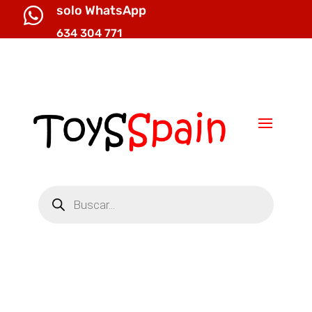
solo WhatsApp

634 304 771

info@toysspain.com
Búsqueda
de
productos