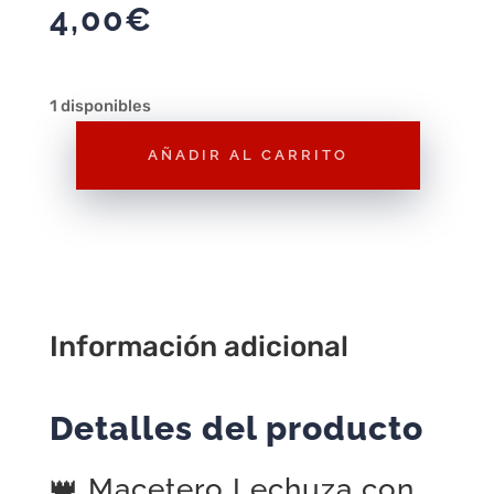
4,00
€
1 disponibles
AÑADIR AL CARRITO
Macetero
Lechuza
con
Motivos
Playmobil
Princesa
Información adicional
(P88)
–
Decoración
Detalles del producto
Original
y
👑 Macetero Lechuza con