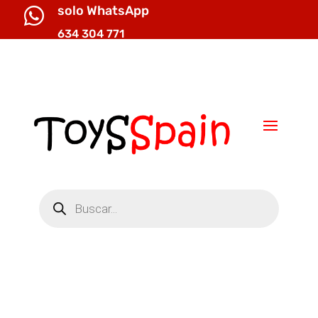
solo WhatsApp

634 304 771

info@toysspain.com
Búsqueda
de
productos