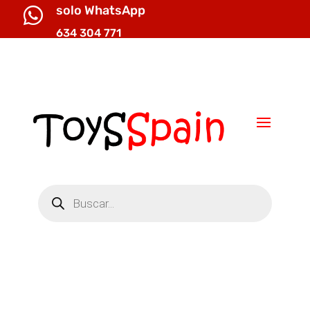
solo WhatsApp

634 304 771

info@toysspain.com
Búsqueda
de
productos