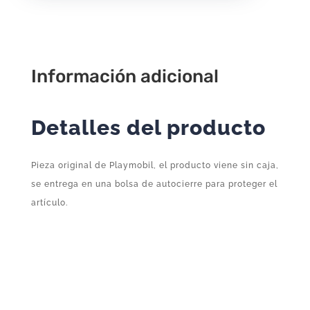
P93
–
Complemento
Suelto
Información adicional
Original
Playmobil
Detalles del producto
cantidad
Pieza original de Playmobil, el producto viene sin caja,
se entrega en una bolsa de autocierre para proteger el
artículo.