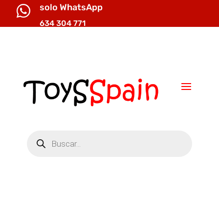
solo WhatsApp

634 304 771

info@toysspain.com
Búsqueda
de
productos