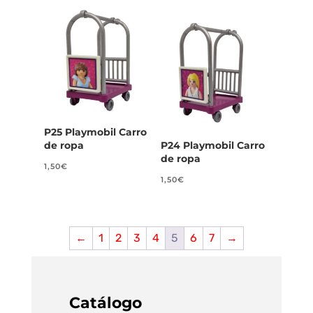
P25 Playmobil Carro
de ropa
P24 Playmobil Carro
de ropa
1,50
€
1,50
€
←
1
2
3
4
5
6
7
→
Catálogo