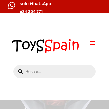
solo WhatsApp

634 304 771

info@toysspain.com
Búsqueda
de
productos