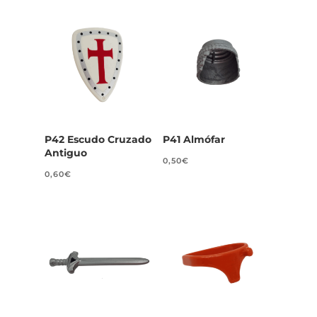
P42 Escudo Cruzado
P41 Almófar
Antiguo
0,50
€
0,60
€