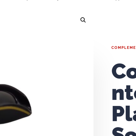
COMPLEME
C
nt
Pl
S