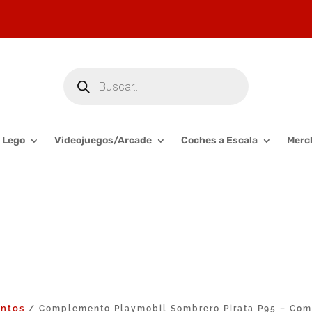
Búsqueda
de
productos
Lego
Videojuegos/Arcade
Coches a Escala
Merc
ntos
/ Complemento Playmobil Sombrero Pirata P95 – Comp