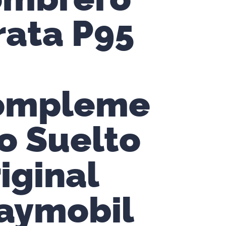
rata P95
ompleme
o Suelto
iginal
aymobil