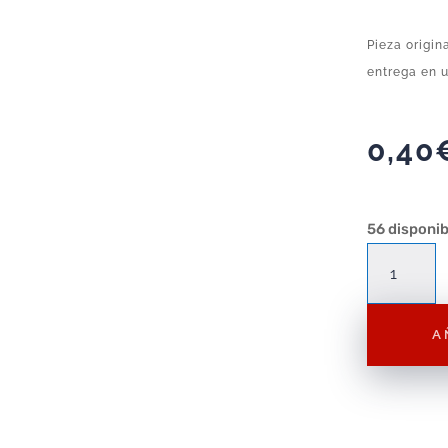
Pieza origin
entrega en u
0,40
56 disponib
Complemento
Playmobil
Sombrero
A
Pirata
P95
–
Complemento
Suelto