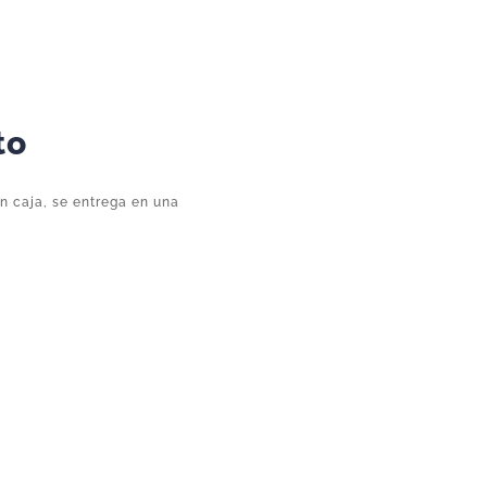
Original
Playmobil
cantidad
to
in caja, se entrega en una