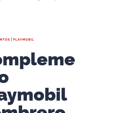
|
NTOS
PLAYMOBIL
ompleme
o
aymobil
ombrero