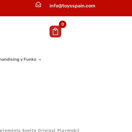

info@toysspain.com
0
handising y Funko
lemento Suelto Original Playmobil