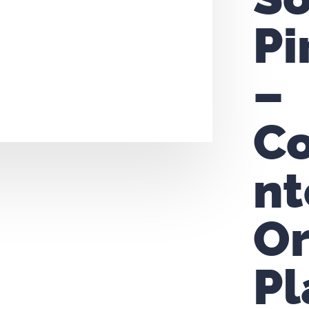
Pi
–
C
nt
Or
Pl