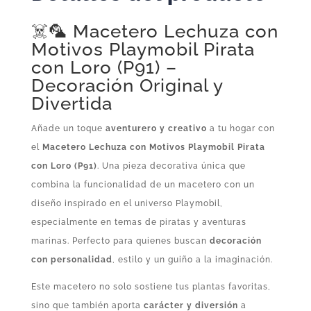
Decoración
☠️🦜 Macetero Lechuza con
Original
Motivos Playmobil Pirata
y
con Loro (P91) –
Divertida
Decoración Original y
cantidad
Divertida
Añade un toque
aventurero y creativo
a tu hogar con
el
Macetero Lechuza con Motivos Playmobil Pirata
con Loro (P91)
. Una pieza decorativa única que
combina la funcionalidad de un macetero con un
diseño inspirado en el universo Playmobil,
especialmente en temas de piratas y aventuras
marinas. Perfecto para quienes buscan
decoración
con personalidad
, estilo y un guiño a la imaginación.
Este macetero no solo sostiene tus plantas favoritas,
sino que también aporta
carácter y diversión
a