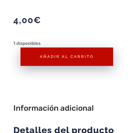
4,00
€
1 disponibles
AÑADIR AL CARRITO
Macetero
Lechuza
con
Motivos
Playmobil
Pirata
Información adicional
con
Loro
(P91)
Detalles del producto
–