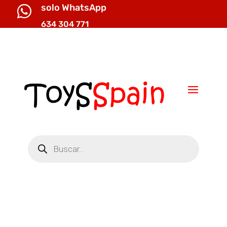
solo WhatsApp

634 304 771

info@toysspain.com
Búsqueda
de
productos