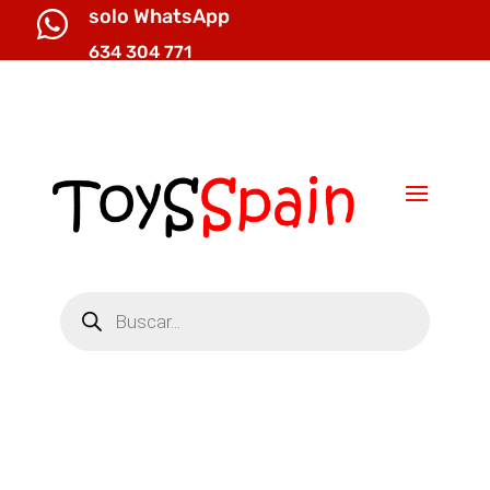
solo WhatsApp

634 304 771

info@toysspain.com
Búsqueda
de
productos