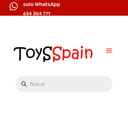
solo WhatsApp

634 304 771

info@toysspain.com
Búsqueda
de
productos