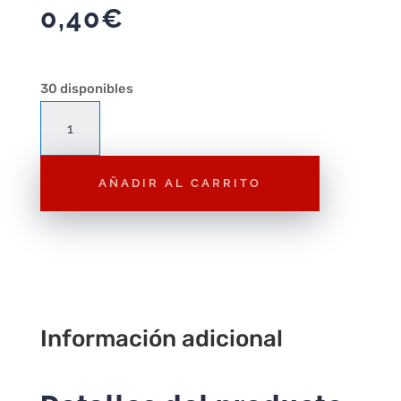
0,40
€
30 disponibles
P43
Cuello
con
AÑADIR AL CARRITO
hombreras
cantidad
Información adicional