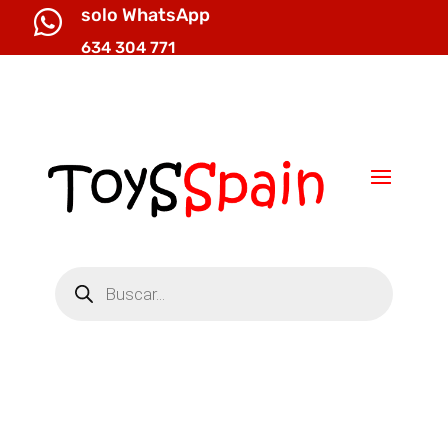
solo WhatsApp

634 304 771

info@toysspain.com
Búsqueda
de
productos