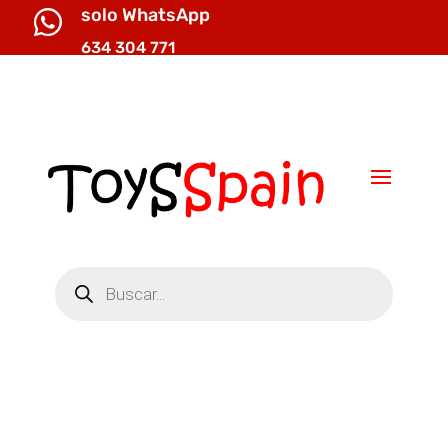
solo WhatsApp

634 304 771

info@toysspain.com
Búsqueda
de
productos