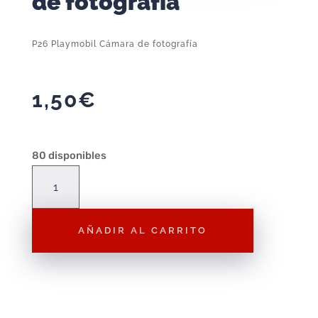
de fotografía
P26 Playmobil Cámara de fotografía
1,50
€
80 disponibles
P26
Playmobil
Cámara
AÑADIR AL CARRITO
de
fotografía
cantidad