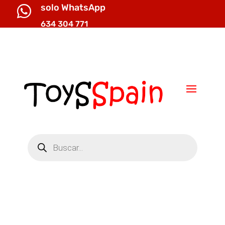
solo WhatsApp

634 304 771

info@toysspain.com
Búsqueda
de
productos