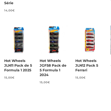
Série
14,00
€
Hot Wheels
Hot Wheels
Hot Wheels
JLN11 Pack de 5
JGF58 Pack de
JLN12 Pack 5
Formula 1 2025
5 Formula 1
Ferrari
2024
15,00
€
15,00
€
15,00
€