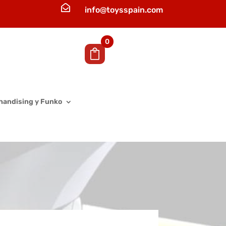

info@toysspain.com
0
handising y Funko