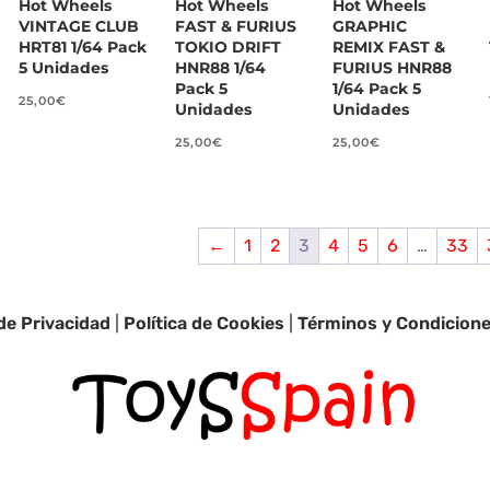
Hot Wheels
Hot Wheels
Hot Wheels
VINTAGE CLUB
FAST & FURIUS
GRAPHIC
HRT81 1/64 Pack
TOKIO DRIFT
REMIX FAST &
5 Unidades
HNR88 1/64
FURIUS HNR88
Pack 5
1/64 Pack 5
25,00
€
Unidades
Unidades
25,00
€
25,00
€
←
1
2
3
4
5
6
…
33
 de Privacidad
|
Política de Cookies
|
Términos y Condicion