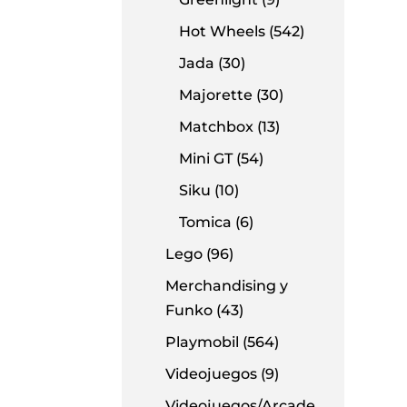
Hot Wheels
(542)
Jada
(30)
Majorette
(30)
Matchbox
(13)
Mini GT
(54)
Siku
(10)
Tomica
(6)
Lego
(96)
Merchandising y
Funko
(43)
Playmobil
(564)
Videojuegos
(9)
Videojuegos/Arcade