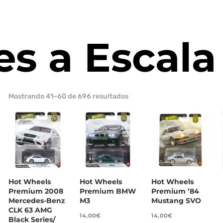
s a Escala
Ordenado
Mostrando 41–60 de 696 resultados
por
los
últimos
Hot Wheels
Hot Wheels
Hot Wheels
Premium 2008
Premium BMW
Premium ’84
Mercedes-Benz
M3
Mustang SVO
CLK 63 AMG
14,00
€
14,00
€
Black Series/