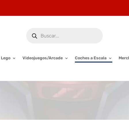
Búsqueda
de
productos
Lego
Videojuegos/Arcade
Coches a Escala
Merc