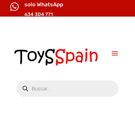
solo WhatsApp

634 304 771

info@toysspain.com
Búsqueda
de
productos