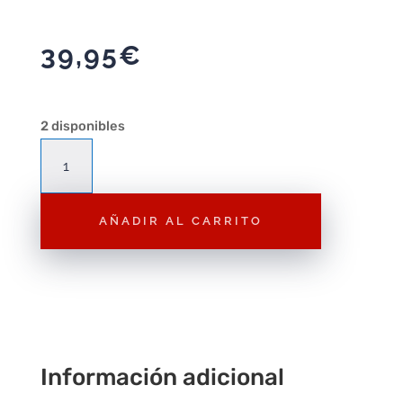
39,95
€
2 disponibles
Fast
&
Furious
AÑADIR AL CARRITO
Casa/Garaje
Toretto
con
2
nano
vehículos
cantidad
Información adicional