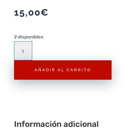
15,00
€
2 disponibles
Hot
Wheels
JGF58
AÑADIR AL CARRITO
Pack
de
5
Formula
1
2024
cantidad
Información adicional