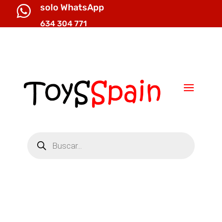
solo WhatsApp

634 304 771

info@toysspain.com
Búsqueda
de
productos