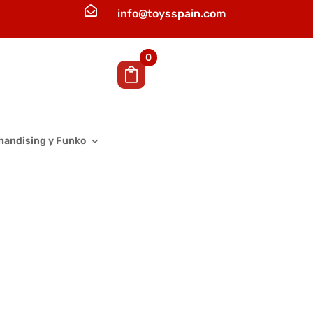

info@toysspain.com
0
handising y Funko