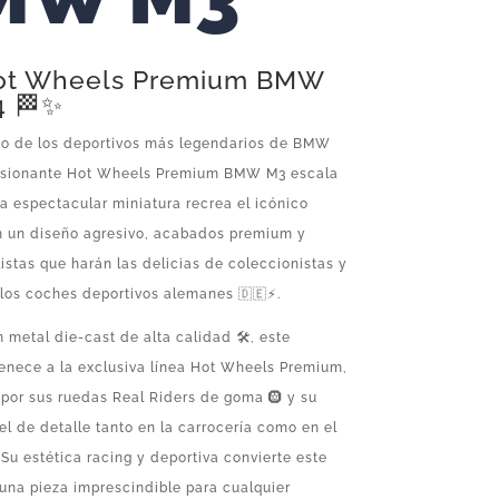
Hot Wheels Premium BMW
4 🏁✨
o de los deportivos más legendarios de BMW
esionante Hot Wheels Premium BMW M3 escala
sta espectacular miniatura recrea el icónico
un diseño agresivo, acabados premium y
listas que harán las delicias de coleccionistas y
los coches deportivos alemanes 🇩🇪⚡.
 metal die-cast de alta calidad 🛠️, este
enece a la exclusiva línea Hot Wheels Premium,
por sus ruedas Real Riders de goma 🛞 y su
vel de detalle tanto en la carrocería como en el
. Su estética racing y deportiva convierte este
na pieza imprescindible para cualquier