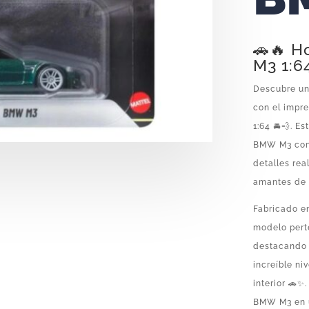
🚗🔥 
M3 1:6
Descubre un
con el impr
1:64 🚘💨. E
BMW M3 con 
detalles rea
amantes de 
Fabricado en
modelo pert
destacando 
increíble ni
interior 🚗✨
BMW M3 en u