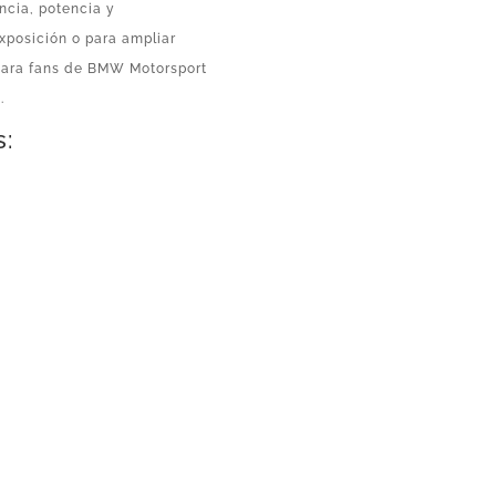
cia, potencia y
xposición o para ampliar
 para fans de BMW Motorsport
.
s: