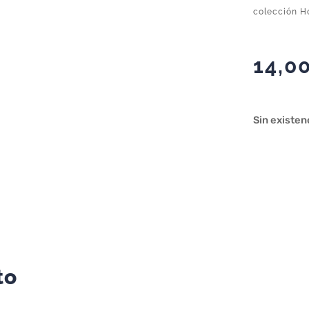
colección Ho
14,0
Sin existen
to