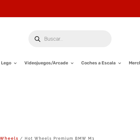
Búsqueda
de
productos
Lego
Videojuegos/Arcade
Coches a Escala
Merc
 Wheels
/ Hot Wheels Premium BMW M3