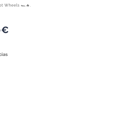
t Wheels 🏎️🔥.
0
€
cias