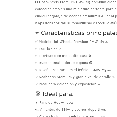
El Hot Wheels Premium BMW M3 combina elegan
coleccionismo en una miniatura perfecta para e
cualquier garaje de coches premium 🚦🏁. Ideal
y apasionados del automovilismo deportivo 🎁💥
⭐ Características principale
✅ Modelo Hot Wheels Premium BMW M3 🚗
✅ Escala 1:64 📏
✅ Fabricado en metal die-cast 🛠️
✅ Ruedas Real Riders de goma 🛞
✅ Diseño inspirado en el icónico BMW M3 🏎️
✅ Acabados premium y gran nivel de detalle ✨
✅ Ideal para colección y exposición 🏁
🎯 Ideal para:
👦 Fans de Hot Wheels
🏎️ Amantes de BMW y coches deportivos
🚗 Coleccionistas de miniaturas premium