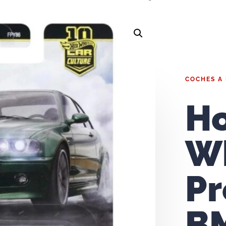
COCHES A
H
W
P
B