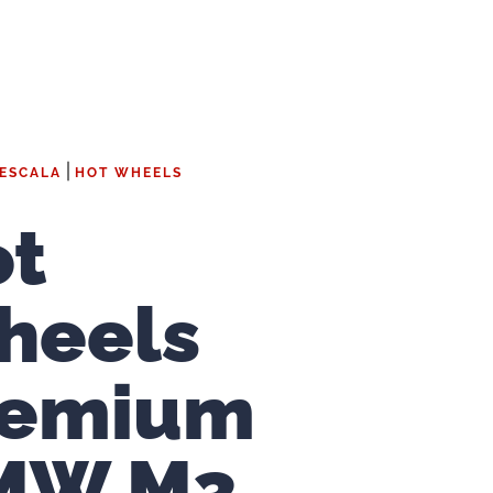
|
 ESCALA
HOT WHEELS
ot
heels
remium
MW M3