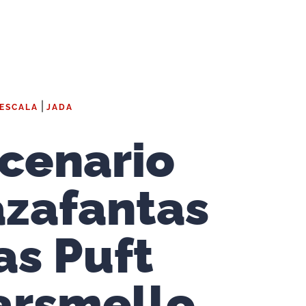
|
 ESCALA
JADA
cenario
zafantas
s Puft
arsmello