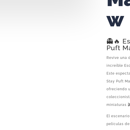
w
👻🔥 E
Puft M
Revive una d
increíble E
Este especta
Stay Puft M
ofreciendo u
coleccionist
miniaturas 🎬
El escenario
películas d