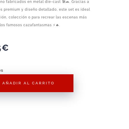
no fabricados en metal die-cast 🛠️🚗. Gracias a
s premium y diseño detallado, este set es ideal
ión, colección o para recrear las escenas más
 los famosos cazafantasmas ⚡🔥.
5
€
es
AÑADIR AL CARRITO
s