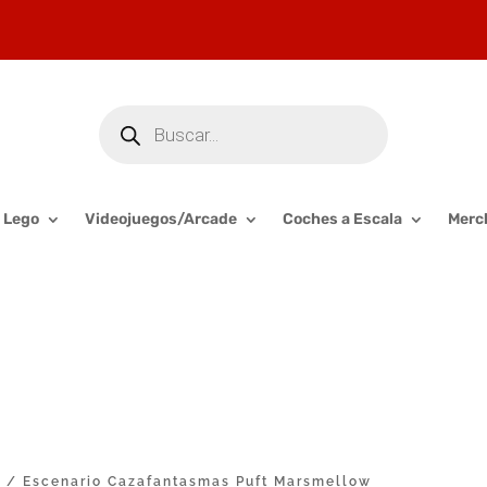
Búsqueda
de
productos
Lego
Videojuegos/Arcade
Coches a Escala
Merc
a
/ Escenario Cazafantasmas Puft Marsmellow