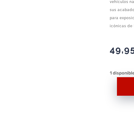
vehículos na
sus acabado
para exposic
icónicas de
49,9
1 disponibl
Escenario
Cazafantasma
Puft
Marsmellow
cantidad