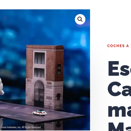
COCHES A
Es
Ca
ma
M