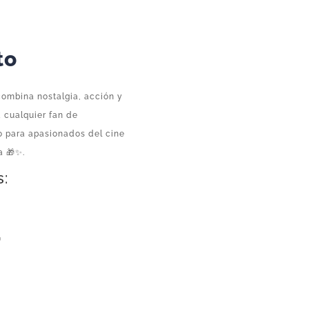
to
ombina nostalgia, acción y
 cualquier fan de
lo para apasionados del cine
a 🎁✨.
s:
