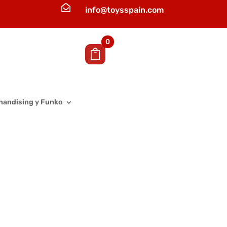

info@toysspain.com
0
handising y Funko