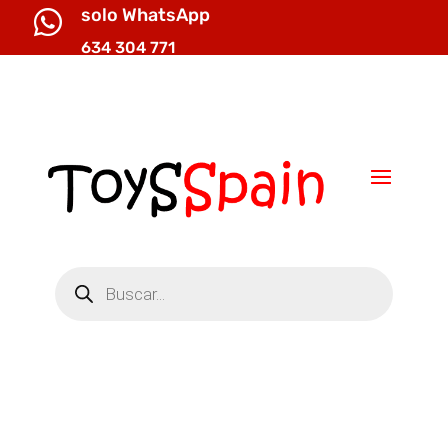
solo WhatsApp

634 304 771

info@toysspain.com
Búsqueda
de
productos