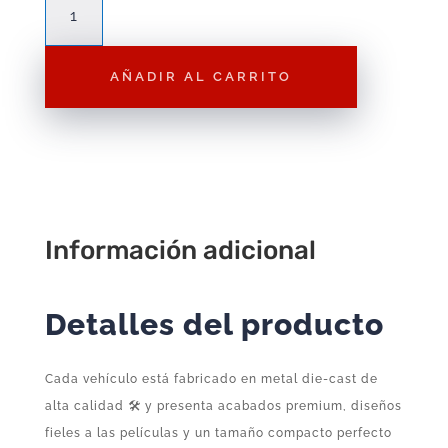
&
Furious
AÑADIR AL CARRITO
Jada
Mini
Vehiculos
Nano
Colección
Completa
Serie
Información adicional
1
(12
Detalles del producto
unidades)
cantidad
Cada vehículo está fabricado en metal die-cast de
alta calidad 🛠️ y presenta acabados premium, diseños
fieles a las películas y un tamaño compacto perfecto