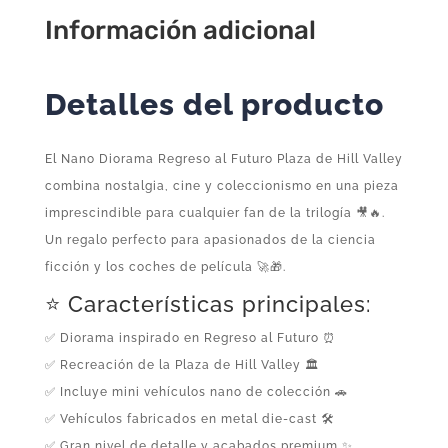
la
Información adicional
Corte
de
Detalles del producto
Hill
Valley
cantidad
El Nano Diorama Regreso al Futuro Plaza de Hill Valley
combina nostalgia, cine y coleccionismo en una pieza
imprescindible para cualquier fan de la trilogía 🎥🔥.
Un regalo perfecto para apasionados de la ciencia
ficción y los coches de película 🚀🎁.
⭐ Características principales:
✅ Diorama inspirado en Regreso al Futuro ⏰
✅ Recreación de la Plaza de Hill Valley 🏛️
✅ Incluye mini vehículos nano de colección 🚗
✅ Vehículos fabricados en metal die-cast 🛠️
✅ Gran nivel de detalle y acabados premium ✨