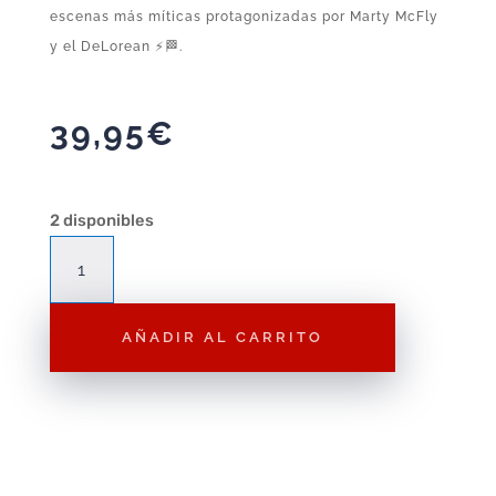
escenas más míticas protagonizadas por Marty McFly
y el DeLorean ⚡🏁.
39,95
€
2 disponibles
Nano
Escenario
Regreso
AÑADIR AL CARRITO
al
Futuro
-
Diorama
Plaza
de