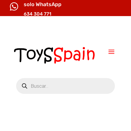
solo WhatsApp

634 304 771

info@toysspain.com
Búsqueda
de
productos