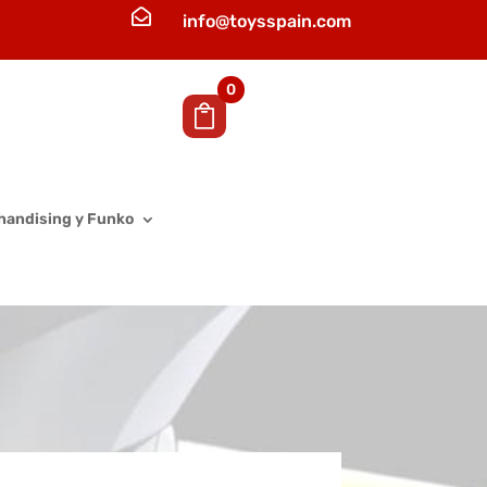

info@toysspain.com
0
handising y Funko