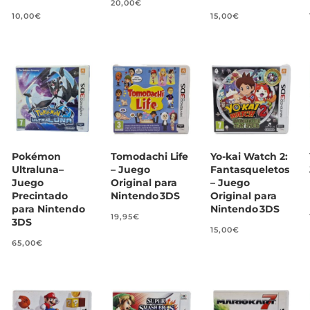
20,00
€
10,00
€
15,00
€
Pokémon
Tomodachi Life
Yo‑kai Watch 2:
Ultraluna–
– Juego
Fantasqueletos
Juego
Original para
– Juego
Precintado
Nintendo 3DS
Original para
para Nintendo
Nintendo 3DS
19,95
€
3DS
15,00
€
65,00
€