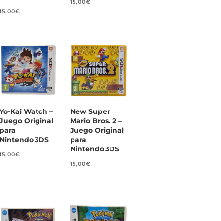
15,00
€
15,00
€
Yo‑Kai Watch –
New Super
Juego Original
Mario Bros. 2 –
para
Juego Original
Nintendo 3DS
para
Nintendo 3DS
15,00
€
15,00
€