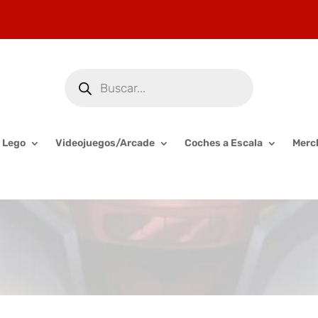
Búsqueda
de
productos
Lego
Videojuegos/Arcade
Coches a Escala
Merc