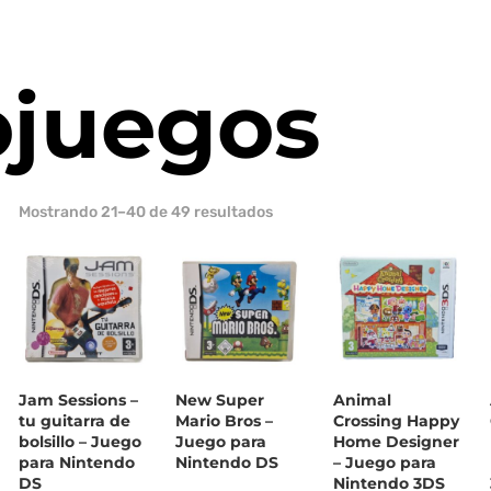
ojuegos
Ordenado
Mostrando 21–40 de 49 resultados
por
los
últimos
Jam Sessions –
New Super
Animal
tu guitarra de
Mario Bros –
Crossing Happy
bolsillo – Juego
Juego para
Home Designer
para Nintendo
Nintendo DS
– Juego para
DS
Nintendo 3DS