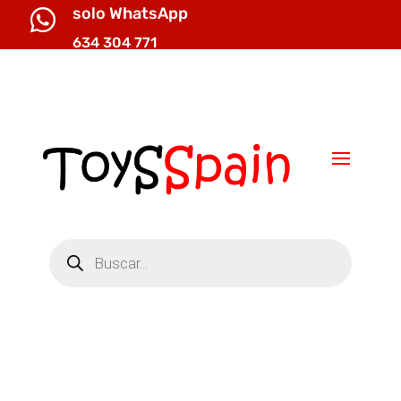
solo WhatsApp

634 304 771

info@toysspain.com
Búsqueda
de
productos