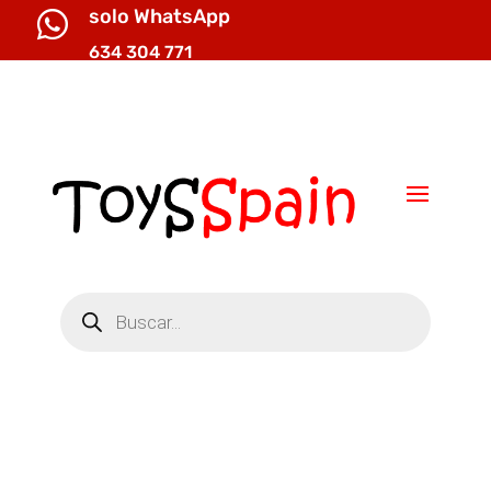
solo WhatsApp

634 304 771

info@toysspain.com
Búsqueda
de
productos