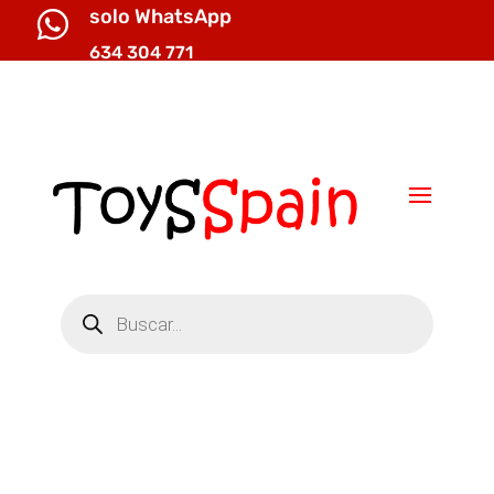
solo WhatsApp

634 304 771

info@toysspain.com
Búsqueda
de
productos