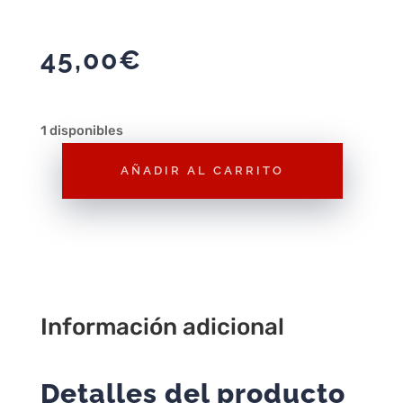
45,00
€
1 disponibles
AÑADIR AL CARRITO
Pokémon
Ultra
Sol
–
Juego
para
Información adicional
Nintendo
3DS
cantidad
Detalles del producto