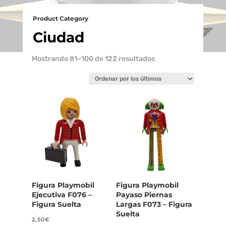
Product Category
Ciudad
Ordenado
Mostrando 81–100 de 122 resultados
por
los
últimos
Figura Playmobil
Figura Playmobil
Ejecutiva F076 –
Payaso Piernas
Figura Suelta
Largas F073 – Figura
Suelta
2,50
€