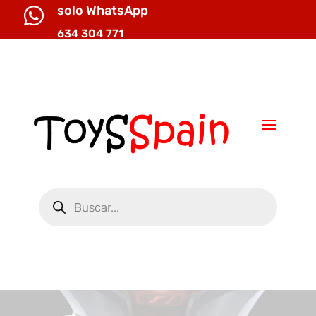
solo WhatsApp

634 304 771

info@toysspain.com
Búsqueda
de
productos