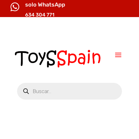
solo WhatsApp

634 304 771

info@toysspain.com
Búsqueda
de
productos