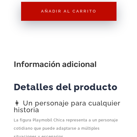
AÑADIR AL CARRITO
Figura
Playmobil
Chica
F042
–
Figura
Información adicional
Suelta
cantidad
Detalles del producto
👩 Un personaje para cualquier
historia
La figura Playmobil Chica representa a un personaje
cotidiano que puede adaptarse a múltiples
situaciones y escenarios.