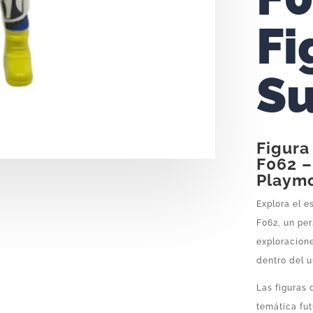
Fi
Su
Figura
F062 –
Playmo
Explora el e
F062, un per
exploracione
dentro del u
Las figuras
temática fut