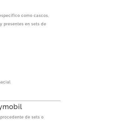
específico como cascos,
uy presentes en sets de
pacial
aymobil
, procedente de sets o