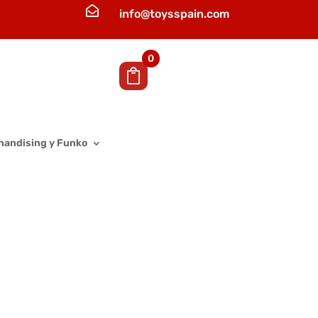

info@toysspain.com
0
handising y Funko