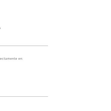
s
fectamente en: