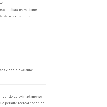
io
especialista en misiones
s de descubrimientos y
reatividad a cualquier
tándar de aproximadamente
que permite recrear todo tipo