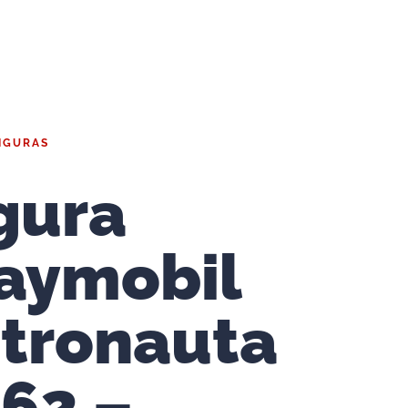
IGURAS
gura
aymobil
tronauta
62 –