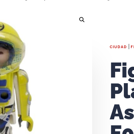
|
CIUDAD
F
Fi
Pl
As
F0