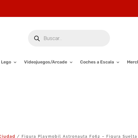
Búsqueda
de
productos
Lego
Videojuegos/Arcade
Coches a Escala
Merc
Ciudad
/ Figura Playmobil Astronauta F062 – Figura Suelta