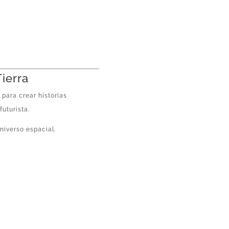
Tierra
 para crear historias
uturista.
niverso espacial.