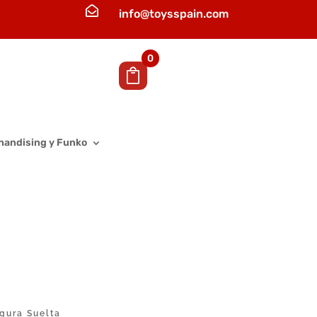

info@toysspain.com
0
handising y Funko
gura Suelta