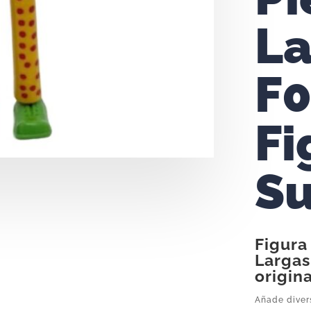
La
F0
Fi
Su
Figura
Largas
origin
Añade divers