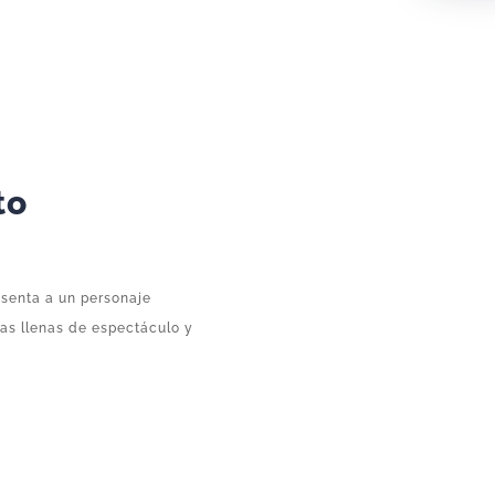
Payaso
Piernas
Largas
F073
–
Figura
Suelta
to
cantidad
esenta a un personaje
rias llenas de espectáculo y