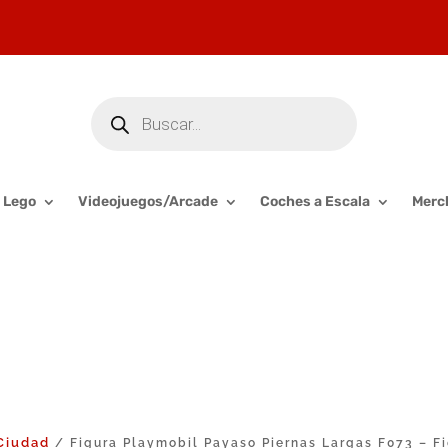
Búsqueda
de
productos
Lego
Videojuegos/Arcade
Coches a Escala
Merc
Ciudad
/ Figura Playmobil Payaso Piernas Largas F073 – Fi