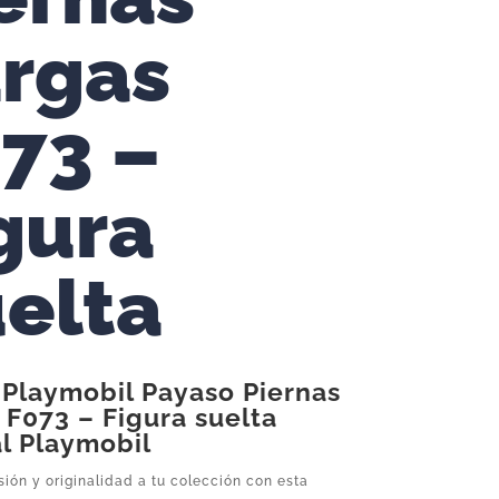
rgas
73 –
gura
elta
 Playmobil Payaso Piernas
 F073 – Figura suelta
al Playmobil
ión y originalidad a tu colección con esta