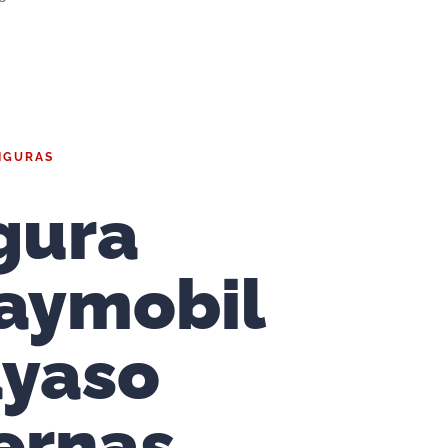
IGURAS
gura
aymobil
yaso
ernas