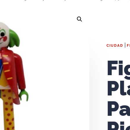
|
CIUDAD
F
Fi
Pl
Pa
Pi