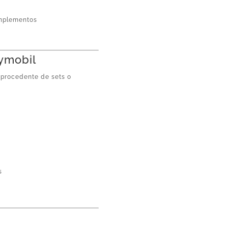
omplementos
aymobil
, procedente de sets o
s