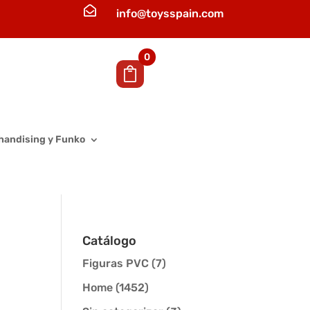

info@toysspain.com
0
handising y Funko
Catálogo
Figuras PVC
(7)
Home
(1452)