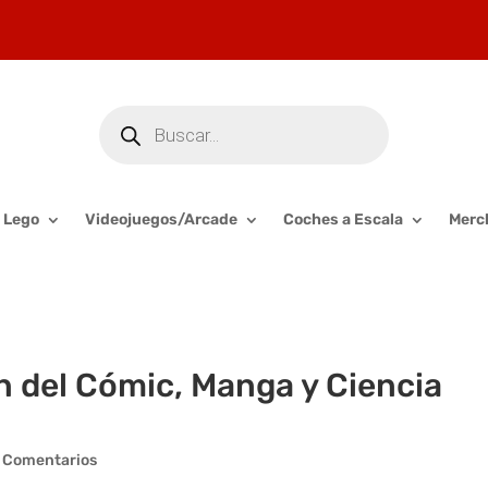
Búsqueda
de
productos
Lego
Videojuegos/Arcade
Coches a Escala
Merc
n del Cómic, Manga y Ciencia
 Comentarios