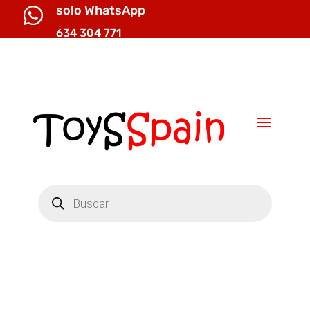
solo WhatsApp

634 304 771

info@toysspain.com
Búsqueda
de
productos