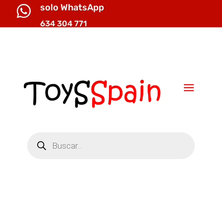
solo WhatsApp

634 304 771

info@toysspain.com
Búsqueda
de
productos