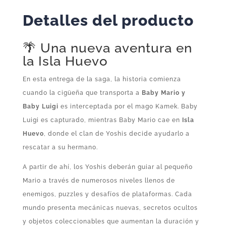
para
Detalles del producto
Nintendo
3DS
🌴 Una nueva aventura en
cantidad
la Isla Huevo
En esta entrega de la saga, la historia comienza
cuando la cigüeña que transporta a
Baby Mario y
Baby Luigi
es interceptada por el mago Kamek. Baby
Luigi es capturado, mientras Baby Mario cae en
Isla
Huevo
, donde el clan de Yoshis decide ayudarlo a
rescatar a su hermano.
A partir de ahí, los Yoshis deberán guiar al pequeño
Mario a través de numerosos niveles llenos de
enemigos, puzzles y desafíos de plataformas. Cada
mundo presenta mecánicas nuevas, secretos ocultos
y objetos coleccionables que aumentan la duración y