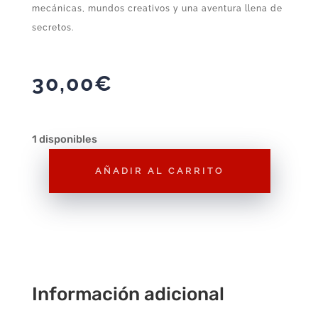
mecánicas, mundos creativos y una aventura llena de
secretos.
30,00
€
1 disponibles
AÑADIR AL CARRITO
Yoshi's
New
Island
Nintendo
Selects
–
Información adicional
Juego
Precintado