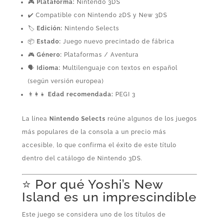
🎮
Plataforma:
Nintendo 3DS
✔️ Compatible con Nintendo 2DS y New 3DS
🏷️
Edición:
Nintendo Selects
📦
Estado:
Juego nuevo precintado de fábrica
🎮
Género:
Plataformas / Aventura
🗣️
Idioma:
Multilenguaje con textos en español
(según versión europea)
👨‍👩‍👧
Edad recomendada:
PEGI 3
La línea
Nintendo Selects
reúne algunos de los juegos
más populares de la consola a un precio más
accesible, lo que confirma el éxito de este título
dentro del catálogo de Nintendo 3DS.
⭐ Por qué Yoshi’s New
Island es un imprescindible
Este juego se considera uno de los títulos de