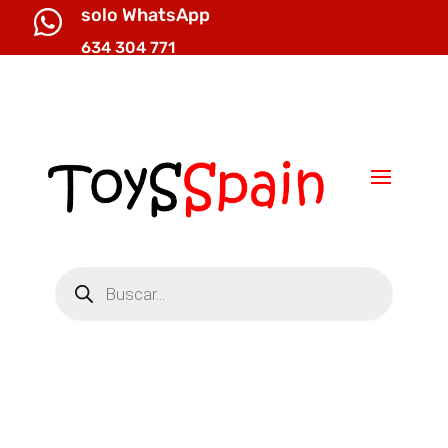
solo WhatsApp

634 304 771

info@toysspain.com
Búsqueda
de
productos