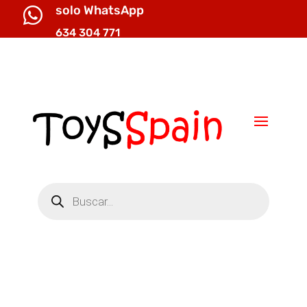
solo WhatsApp

634 304 771

info@toysspain.com
Búsqueda
de
productos