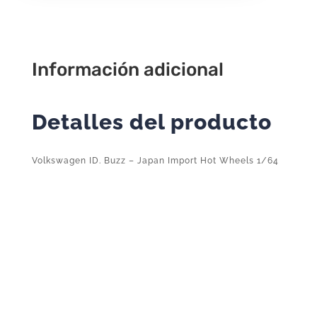
Hot
Wheels
1/64
cantidad
Información adicional
Detalles del producto
Volkswagen ID. Buzz – Japan Import Hot Wheels 1/64