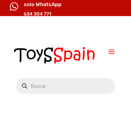
solo WhatsApp

634 304 771

info@toysspain.com
Búsqueda
de
productos