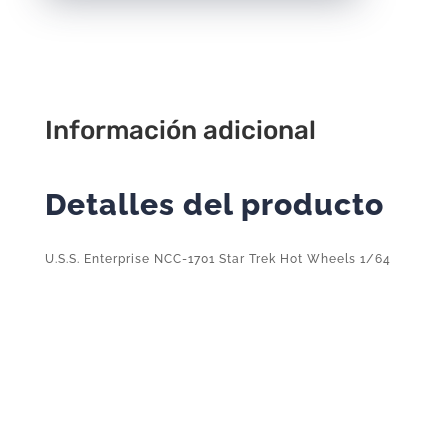
Trek
Hot
Wheels
1/64
2024
Información adicional
4/250
cantidad
Detalles del producto
U.S.S. Enterprise NCC-1701 Star Trek Hot Wheels 1/64