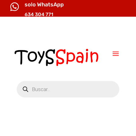
solo WhatsApp

634 304 771

info@toysspain.com
Búsqueda
de
productos