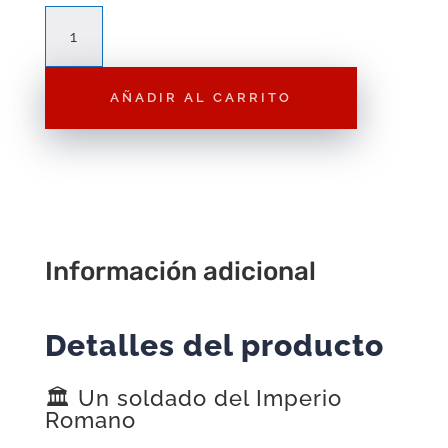
Figura
Playmobil
Romano
AÑADIR AL CARRITO
F065
–
Figura
Suelta
cantidad
Información adicional
Detalles del producto
🏛️ Un soldado del Imperio
Romano