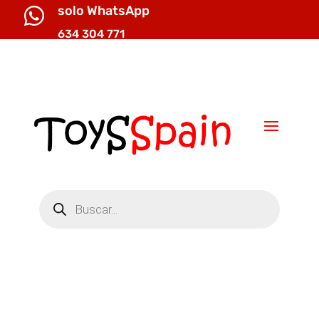
solo WhatsApp

634 304 771

info@toysspain.com
Búsqueda
de
productos