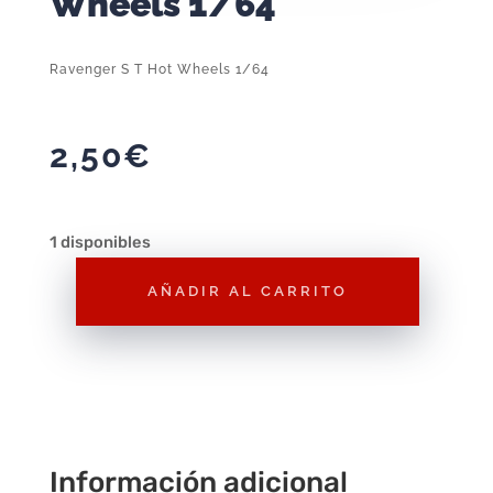
Wheels 1/64
Ravenger S T Hot Wheels 1/64
2,50
€
1 disponibles
AÑADIR AL CARRITO
Ravenger
S
T
Hot
Wheels
1/64
Información adicional
cantidad