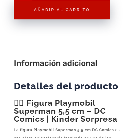
Superman
AÑADIR AL CARRITO
5,5
cm
–
DC
Comics
|
Kinder
Información adicional
Sorpresa
cantidad
Detalles del producto
🦸‍♂️
Figura Playmobil
Superman 5,5 cm – DC
Comics | Kinder Sorpresa
La
figura Playmobil Superman 5,5 cm DC Comics
es