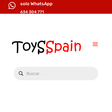
solo WhatsApp

634 304 771

info@toysspain.com
Búsqueda
de
productos